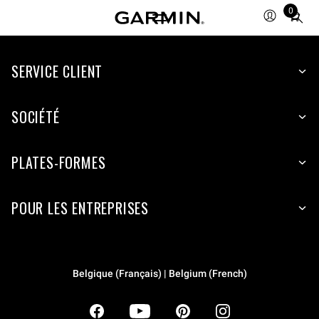
0
Total
items
in
SERVICE CLIENT
cart:
0
SOCIÉTÉ
PLATES-FORMES
POUR LES ENTREPRISES
Belgique (Français) | Belgium (French)