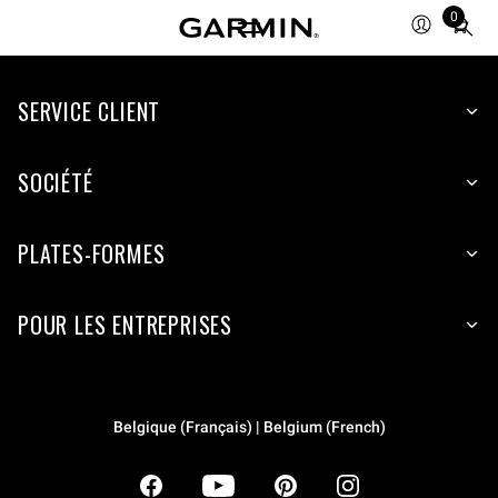
0
Total
items
in
SERVICE CLIENT
cart:
0
SOCIÉTÉ
PLATES-FORMES
POUR LES ENTREPRISES
Belgique (Français) | Belgium (French)