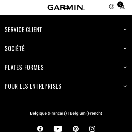
0
Total
items
in
SERVICE CLIENT
cart:
0
SOCIÉTÉ
PLATES-FORMES
POUR LES ENTREPRISES
Belgique (Français) | Belgium (French)