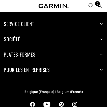
0
Total
items
in
SERVICE CLIENT
cart:
0
SOCIÉTÉ
PLATES-FORMES
POUR LES ENTREPRISES
Belgique (Français) | Belgium (French)