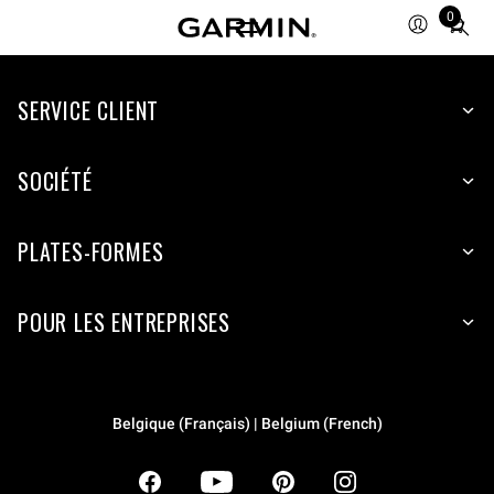
0
Total
items
in
SERVICE CLIENT
cart:
0
SOCIÉTÉ
PLATES-FORMES
POUR LES ENTREPRISES
Belgique (Français) | Belgium (French)