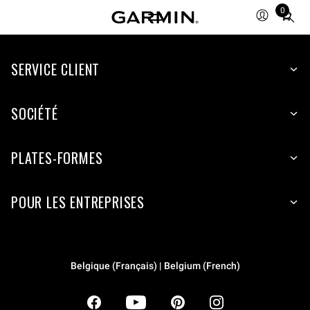
0
Total
items
in
SERVICE CLIENT
cart:
0
SOCIÉTÉ
PLATES-FORMES
POUR LES ENTREPRISES
Belgique (Français) | Belgium (French)