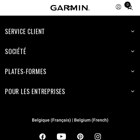
0
Total
items
in
SERVICE CLIENT
cart:
0
SOCIÉTÉ
PLATES-FORMES
POUR LES ENTREPRISES
Belgique (Français) | Belgium (French)