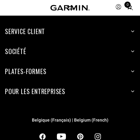
0
Total
items
in
SERVICE CLIENT
cart:
0
SOCIÉTÉ
PLATES-FORMES
POUR LES ENTREPRISES
Belgique (Français) | Belgium (French)