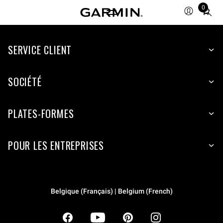
0
Total
items
in
SERVICE CLIENT
cart:
0
SOCIÉTÉ
PLATES-FORMES
POUR LES ENTREPRISES
Belgique (Français) | Belgium (French)