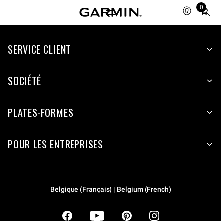
0
Total
items
in
SERVICE CLIENT
cart:
0
SOCIÉTÉ
PLATES-FORMES
POUR LES ENTREPRISES
Belgique (Français) | Belgium (French)