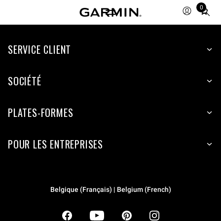
0
Total
items
in
SERVICE CLIENT
cart:
0
SOCIÉTÉ
PLATES-FORMES
POUR LES ENTREPRISES
Belgique (Français) | Belgium (French)