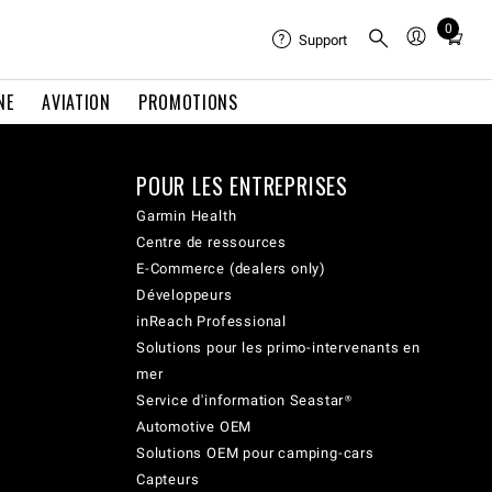
0
Total
Support
items
in
NE
AVIATION
PROMOTIONS
cart:
0
POUR LES ENTREPRISES
Garmin Health
Centre de ressources
E-Commerce (dealers only)
Développeurs
inReach Professional
Solutions pour les primo-intervenants en
mer
Service d'information Seastar®
Automotive OEM
Solutions OEM pour camping-cars
Capteurs