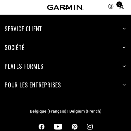
0
Total
items
in
cart:
SERVICE CLIENT
0
SOCIÉTÉ
PLATES-FORMES
POUR LES ENTREPRISES
Belgique (Français) | Belgium (French)