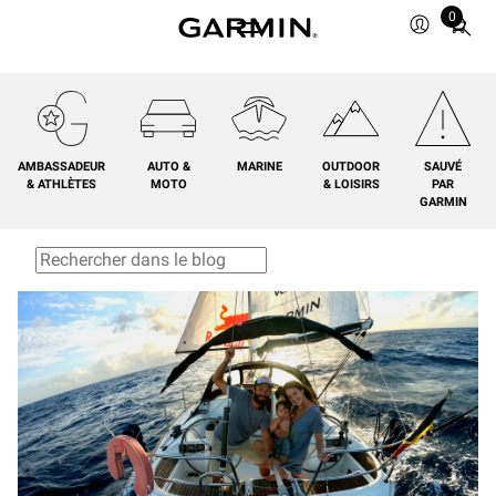
0
Total
items
in
cart:
0
AMBASSADEUR
AUTO &
MARINE
OUTDOOR
SAUVÉ
& ATHLÈTES
MOTO
& LOISIRS
PAR
GARMIN