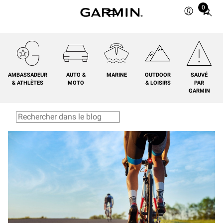
0
Total
items
in
cart:
0
AMBASSADEUR
AUTO &
MARINE
OUTDOOR
SAUVÉ
& ATHLÈTES
MOTO
& LOISIRS
PAR
GARMIN