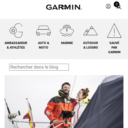
0
Total
items
in
cart:
0
AMBASSADEUR
AUTO &
MARINE
OUTDOOR
SAUVÉ
& ATHLÈTES
MOTO
& LOISIRS
PAR
GARMIN