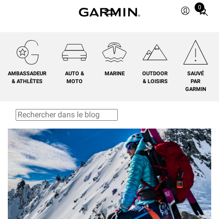
0
Total
items
in
cart:
0
AMBASSADEUR
AUTO &
MARINE
OUTDOOR
SAUVÉ
& ATHLÈTES
MOTO
& LOISIRS
PAR
GARMIN