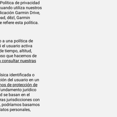
olítica de privacidad
uando utiliza nuestros
licación Garmin Drive,
ead, dēzl, Garmin
refiere esta política.
o a una política de
i el usuario activa
 tiempo, altitud,
el uso que hacemos de
 consultar nuestras
sica identificada o
ción del usuario en un
hos de protección de
 fundamento jurídico
ad se basan en el
ras jurisdicciones con
s, podríamos basarnos
datos personales,