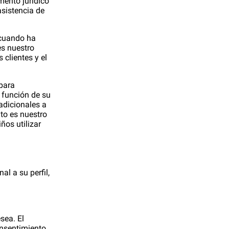
mento jurídico
asistencia de
 cuando ha
es nuestro
 clientes y el
 para
 función de su
adicionales a
nto es nuestro
ños utilizar
:
l a su perfil,
esea. El
onsentimiento