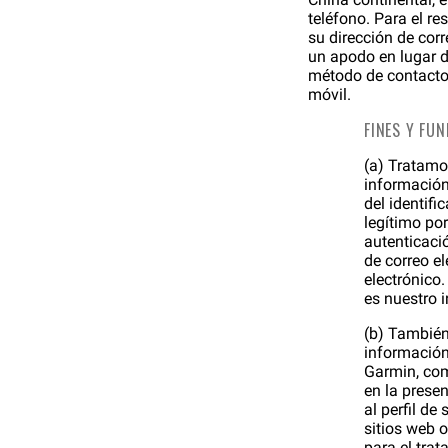
teléfono. Para el re
su dirección de cor
un apodo en lugar 
método de contacto 
móvil.
FINES Y FU
(a) Tratamos
información
del identifi
legítimo por
autenticaci
de correo e
electrónico.
es nuestro i
(b) También
información 
Garmin, com
en la prese
al perfil d
sitios web 
para el tra