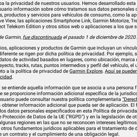
 la privacidad de nuestros usuarios. Hemos desarrollado esta P
usuario información sobre cómo tratamos sus datos personales c
es, productos y servicios para vehículos de consumo, como la ap
Live View, las aplicaciones Smartphone Link, Garmin Motorize, Tr
t Telekom Edition y otros sitios web o aplicaciones a los que se 
de Garmin,
fue discontinuada
el pasado 1 de diciembre de 2020.
icios, aplicaciones y productos de Garmin que incluyan un víncul
ferente se rigen por dicha política de privacidad. Por ejemplo, s
atos de actividad basados en lugares, como ubicación, marca de
rayecto, tracks, rutas, puntos intermedios y perfil del vehículo, 
to a la política de privacidad de
Garmin Explore
.
Aquí se pueden
acidad
.
 se entiende aquella información que se asocia a una persona fí
e se proporcione información adicional específica de la jurisdic
usuario puede consultar nuestra política complementaria
"Derec
 obtener información adicional que pueda ser de aplicación. El
 los datos personales especificados en esta Política de privacid
Protección de Datos de la UE ("RGPD") y en la legislación de ot
algunas regiones en las que no se reconocen intereses legítimo
 otros fundamentos jurídicos aplicables para el tratamiento de 
de un contrato y el cumplimiento de una obligación legal.