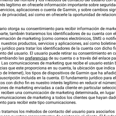
erés legítimo en ofrecerle información importante sobre segurida
servicios, aplicaciones o cuenta de Garmin, y sobre cambios sign
a de privacidad, así como en ofrecerle la oportunidad de relacio
uario otorga su consentimiento para recibir información de marke
arte, también trataremos los identificadores de su cuenta con el
formación de marketing (como correos electrónicos, SMS o notif
nuestros productos, servicios y aplicaciones, así como boletines
urídico para tratar los identificadores de la cuenta con dicho fi
nto del usuario. El usuario puede retirar su consentimiento en c
ambiando las
preferencias
de su cuenta o a través del enlace pa
. Las comunicaciones de marketing que recibe el usuario están
ncias que este proporciona en su cuenta, la ubicación que indica
o de Internet), los tipos de dispositivos de Garmin que ha añadi
suscripción incluida en la cuenta. El fundamento jurídico para e
os con dicho fin es nuestro interés legítimo en reducir el númer
nes de marketing enviadas a cada cliente en particular selecc
e reciben una comunicación de marketing determinada, en lugar 
omunicaciones de marketing a todos los clientes que hayan dad
nto para recibir este tipo comunicaciones.
 tratamos los métodos de contacto del usuario para asociarlos