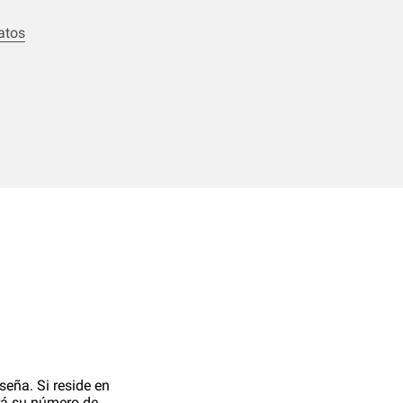
atos
seña. Si reside en
erá su número de