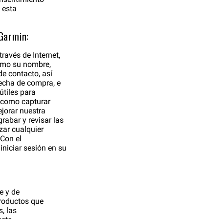
 esta
Garmin:
ravés de Internet,
como su nombre,
de contacto, así
echa de compra, e
útiles para
í como capturar
ejorar nuestra
rabar y revisar las
zar cualquier
 Con el
iniciar sesión en su
e y de
 productos que
, las