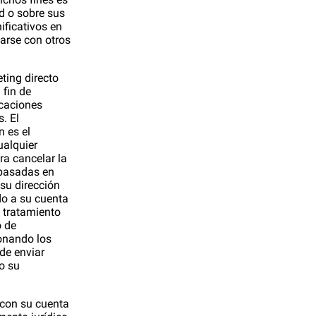
d o sobre sus
ificativos en
narse con otros
ting directo
 fin de
icaciones
. El
n es el
ualquier
ra cancelar la
 basadas en
 su dirección
do a su cuenta
l tratamiento
o de
ionando los
de enviar
o su
 con su cuenta