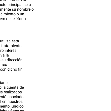
acto principal será
icamente su nombre o
cimiento o un
ero de teléfono
utiliza esta
l tratamiento
ro interés
iva la
 su dirección
orreo
con dicho fin
iarle
o la cuenta de
s realizados
 está asociado
l en nuestros
mento jurídico
ichos fines es