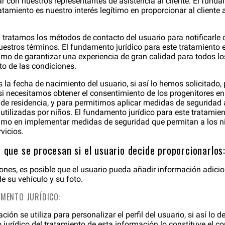
ar con nuestros representantes de asistencia al cliente. El funda
atamiento es nuestro interés legítimo en proporcionar al cliente 
 tratamos los métodos de contacto del usuario para notificarle
nuestros términos. El fundamento jurídico para este tratamiento 
timo de garantizar una experiencia de gran calidad para todos los
o de las condiciones.
 la fecha de nacimiento del usuario, si así lo hemos solicitado,
si necesitamos obtener el consentimiento de los progenitores en
 de residencia, y para permitirnos aplicar medidas de seguridad 
 utilizadas por niños. El fundamento jurídico para este tratamie
ítimo en implementar medidas de seguridad que permitan a los ni
vicios.
 que se procesan si el usuario decide proporcionarlos
nes, es posible que el usuario pueda añadir información adiciona
 su vehículo y su foto.
AMENTO JURÍDICO:
ción se utiliza para personalizar el perfil del usuario, si así lo d
jurídico del tratamiento de esta información lo constituye el c