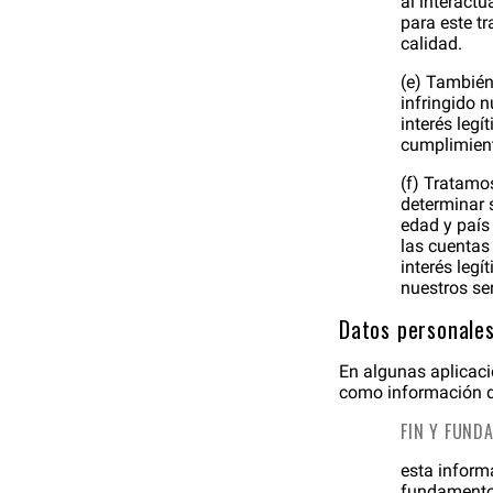
al interactu
para este tr
calidad.
(e) También
infringido 
interés legí
cumplimient
(f) Tratamos
determinar 
edad y país
las cuentas
interés leg
nuestros ser
Datos personales
En algunas aplicacio
como información de
FIN Y FUND
esta informa
fundamento 