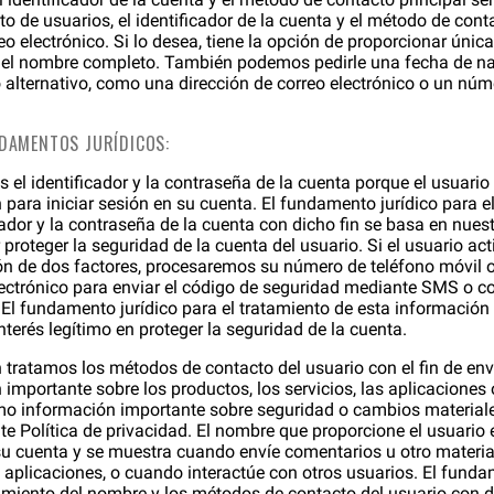
sto de usuarios, el identificador de la cuenta y el método de cont
reo electrónico. Si lo desea, tiene la opción de proporcionar ún
del nombre completo. También podemos pedirle una fecha de na
alternativo, como una dirección de correo electrónico o un núm
NDAMENTOS JURÍDICOS:
 el identificador y la contraseña de la cuenta porque el usuario 
 para iniciar sesión en su cuenta. El fundamento jurídico para e
cador y la contraseña de la cuenta con dicho fin se basa en nuest
 proteger la seguridad de la cuenta del usuario. Si el usuario act
ón de dos factores, procesaremos su número de teléfono móvil o
lectrónico para enviar el código de seguridad mediante SMS o c
 El fundamento jurídico para el tratamiento de esta información 
nterés legítimo en proteger la seguridad de la cuenta.
 tratamos los métodos de contacto del usuario con el fin de env
importante sobre los productos, los servicios, las aplicaciones 
o información importante sobre seguridad o cambios materiale
nte Política de privacidad. El nombre que proporcione el usuario
e su cuenta y se muestra cuando envíe comentarios u otro materia
o aplicaciones, o cuando interactúe con otros usuarios. El funda
tamiento del nombre y los métodos de contacto del usuario con d