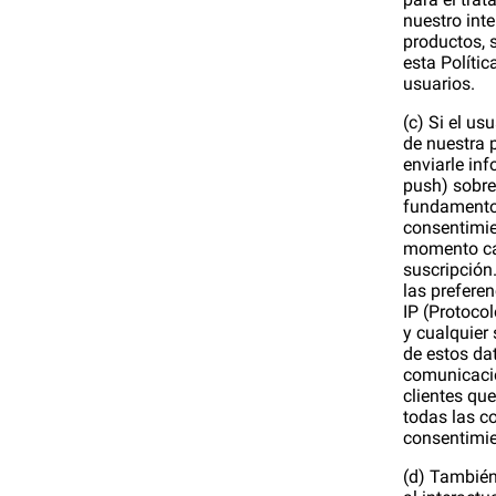
nuestro int
productos, 
esta Polític
usuarios.
(c) Si el us
de nuestra p
enviarle in
push) sobre 
fundamento j
consentimie
momento c
suscripción
las prefere
IP (Protocol
y cualquier 
de estos dat
comunicacio
clientes qu
todas las c
consentimie
(d) También