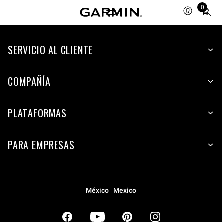
0
Total
items
in
SERVICIO AL CLIENTE
cart:
0
COMPAÑÍA
PLATAFORMAS
PARA EMPRESAS
México | Mexico