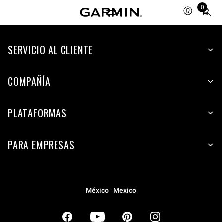
0
Total
items
in
SERVICIO AL CLIENTE
cart:
0
COMPAÑÍA
PLATAFORMAS
PARA EMPRESAS
México | Mexico