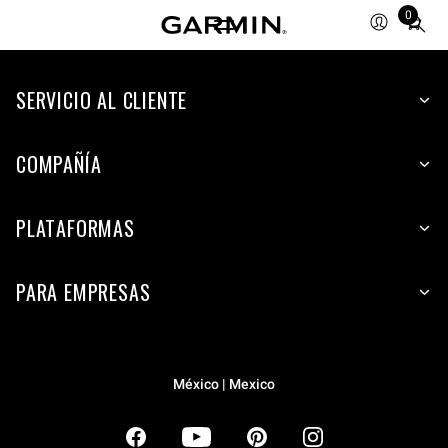
0
Total
items
in
SERVICIO AL CLIENTE
cart:
0
COMPAÑÍA
PLATAFORMAS
PARA EMPRESAS
México | Mexico