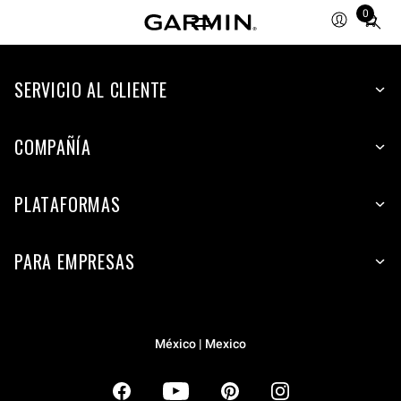
0
Total
items
in
SERVICIO AL CLIENTE
cart:
0
COMPAÑÍA
PLATAFORMAS
PARA EMPRESAS
México | Mexico