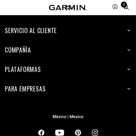
0
Total
items
in
SERVICIO AL CLIENTE
cart:
0
COMPAÑÍA
PLATAFORMAS
PARA EMPRESAS
México | Mexico