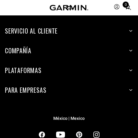
0
Total
items
in
SERVICIO AL CLIENTE
cart:
0
COMPAÑÍA
PLATAFORMAS
PARA EMPRESAS
México | Mexico