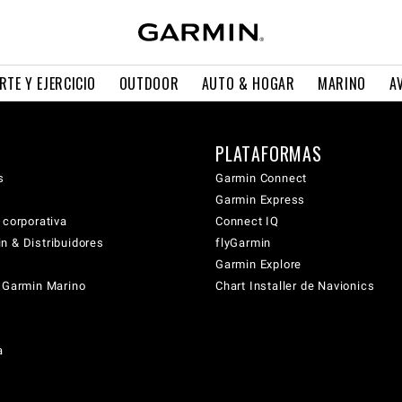
RTE Y EJERCICIO
OUTDOOR
AUTO & HOGAR
MARINO
A
PLATAFORMAS
s
Garmin Connect
Garmin Express
 corporativa
Connect IQ
n & Distribuidores
flyGarmin
Garmin Explore
s Garmin Marino
Chart Installer de Navionics
a