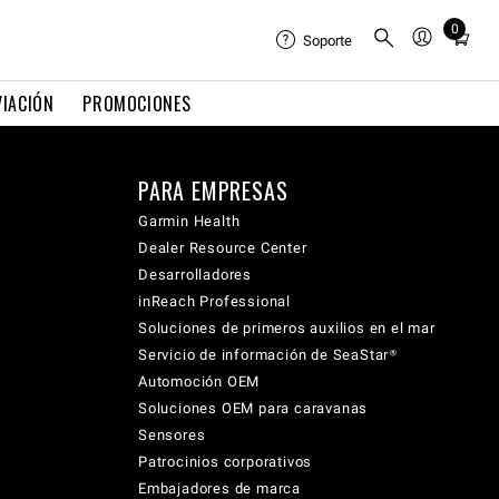
0
Total
Soporte
items
in
VIACIÓN
PROMOCIONES
cart:
0
PARA EMPRESAS
Garmin Health
Dealer Resource Center
Desarrolladores
inReach Professional
Soluciones de primeros auxilios en el mar
Servicio de información de SeaStar®
Automoción OEM
Soluciones OEM para caravanas
Sensores
Patrocinios corporativos
Embajadores de marca