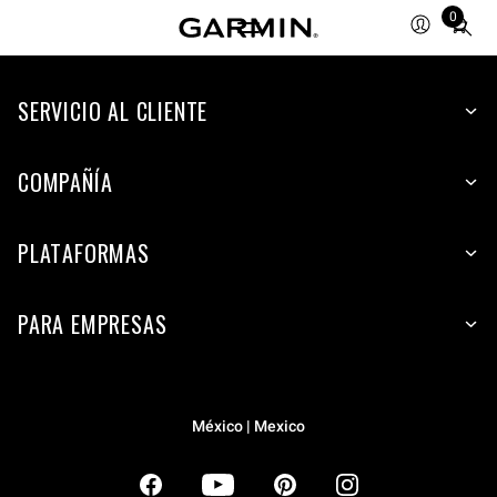
0
Total
items
in
SERVICIO AL CLIENTE
cart:
0
COMPAÑÍA
PLATAFORMAS
PARA EMPRESAS
México | Mexico