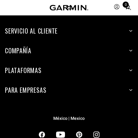
0
Total
items
in
SERVICIO AL CLIENTE
cart:
0
COMPAÑÍA
PLATAFORMAS
PARA EMPRESAS
México | Mexico