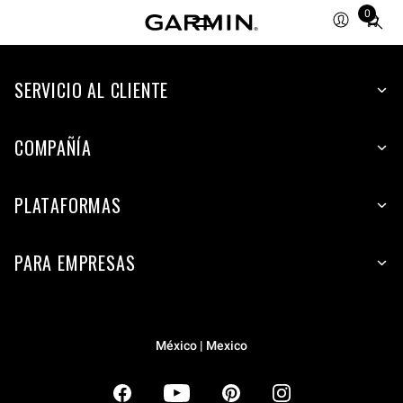
0
Total
items
in
SERVICIO AL CLIENTE
cart:
0
COMPAÑÍA
PLATAFORMAS
PARA EMPRESAS
México | Mexico