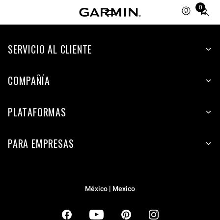
0
Total
items
in
SERVICIO AL CLIENTE
cart:
0
COMPAÑÍA
PLATAFORMAS
PARA EMPRESAS
México | Mexico