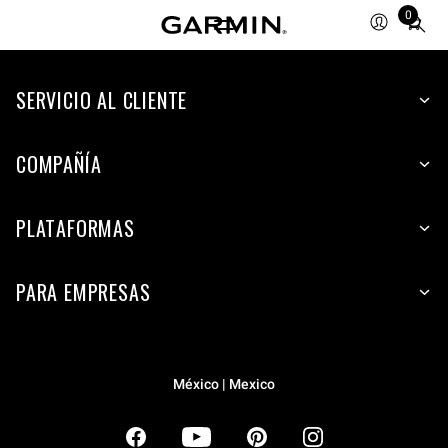
0
Total
items
in
SERVICIO AL CLIENTE
cart:
0
COMPAÑÍA
PLATAFORMAS
PARA EMPRESAS
México | Mexico