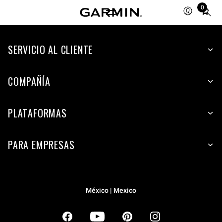
0
Total
items
in
SERVICIO AL CLIENTE
cart:
0
COMPAÑÍA
PLATAFORMAS
PARA EMPRESAS
México | Mexico