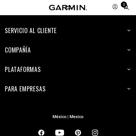
0
Total
items
in
SERVICIO AL CLIENTE
cart:
0
COMPAÑÍA
PLATAFORMAS
PARA EMPRESAS
México | Mexico