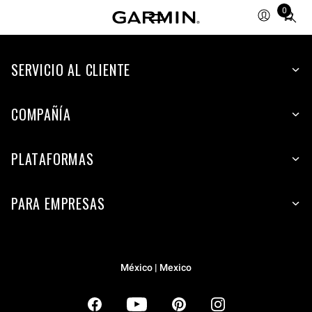
0
Total
items
in
SERVICIO AL CLIENTE
cart:
0
COMPAÑÍA
PLATAFORMAS
PARA EMPRESAS
México | Mexico