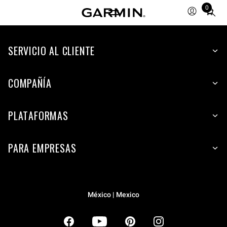
0
Total
items
in
SERVICIO AL CLIENTE
cart:
0
COMPAÑÍA
PLATAFORMAS
PARA EMPRESAS
México | Mexico