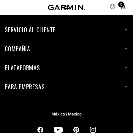
0
Total
items
in
SERVICIO AL CLIENTE
cart:
0
COMPAÑÍA
PLATAFORMAS
PARA EMPRESAS
México | Mexico