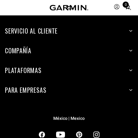
0
Total
items
in
SERVICIO AL CLIENTE
cart:
0
COMPAÑÍA
PLATAFORMAS
PARA EMPRESAS
México | Mexico