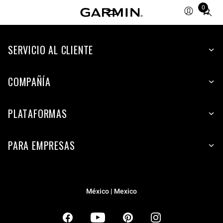
0
Total
items
in
SERVICIO AL CLIENTE
cart:
0
COMPAÑÍA
PLATAFORMAS
PARA EMPRESAS
México | Mexico