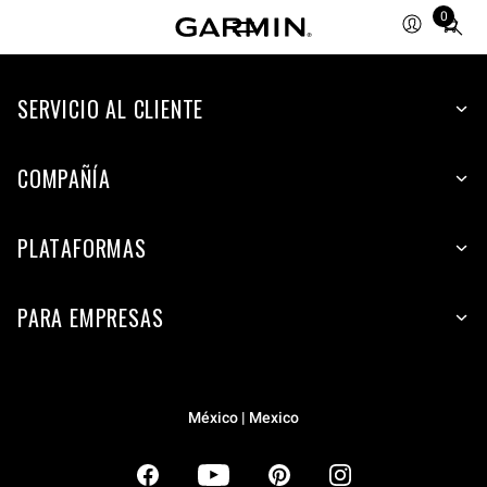
0
Total
items
in
SERVICIO AL CLIENTE
cart:
0
COMPAÑÍA
PLATAFORMAS
PARA EMPRESAS
México | Mexico