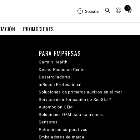
0
Total
Soporte
items
in
VIACIÓN
PROMOCIONES
cart:
0
PARA EMPRESAS
Garmin Health
Dealer Resource Center
Desarrolladores
inReach Professional
Soluciones de primeros auxilios en el mar
Servicio de información de SeaStar®
Automoción OEM
Soluciones OEM para caravanas
Sensores
Patrocinios corporativos
Embajadores de marca