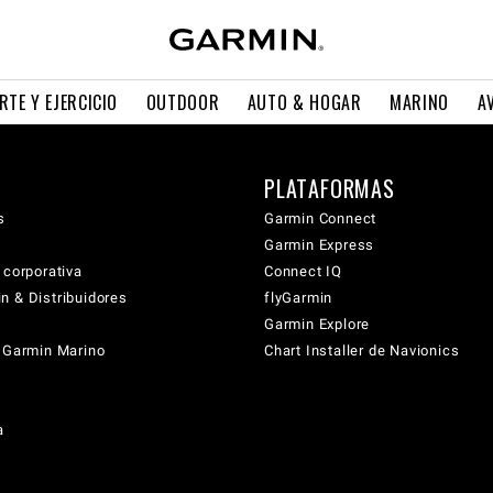
RTE Y EJERCICIO
OUTDOOR
AUTO & HOGAR
MARINO
A
PLATAFORMAS
s
Garmin Connect
Garmin Express
 corporativa
Connect IQ
n & Distribuidores
flyGarmin
Garmin Explore
s Garmin Marino
Chart Installer de Navionics
a