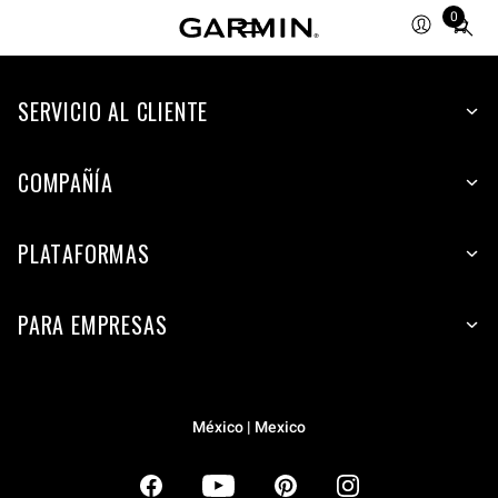
0
Total
items
in
SERVICIO AL CLIENTE
cart:
0
COMPAÑÍA
PLATAFORMAS
PARA EMPRESAS
México | Mexico