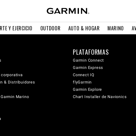
RTE Y EJERCICIO
OUTDOOR
AUTO & HOGAR
MARINO
A
PLATAFORMAS
s
Garmin Connect
Garmin Express
 corporativa
Connect IQ
n & Distribuidores
flyGarmin
Garmin Explore
s Garmin Marino
Chart Installer de Navionics
a