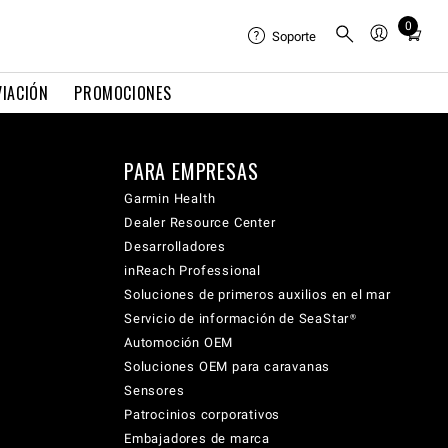
0
Total
Soporte
items
in
VIACIÓN
PROMOCIONES
cart:
0
PARA EMPRESAS
Garmin Health
Dealer Resource Center
Desarrolladores
inReach Professional
Soluciones de primeros auxilios en el mar
Servicio de información de SeaStar®
Automoción OEM
Soluciones OEM para caravanas
Sensores
Patrocinios corporativos
Embajadores de marca