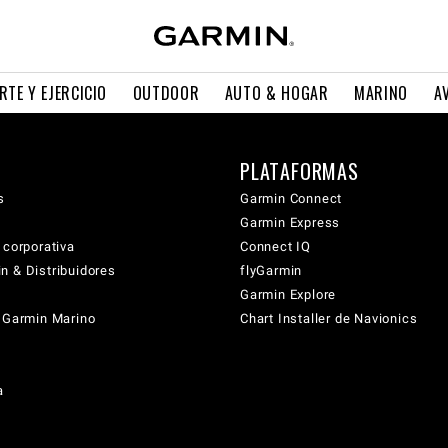
RTE Y EJERCICIO
OUTDOOR
AUTO & HOGAR
MARINO
A
PLATAFORMAS
s
Garmin Connect
Garmin Express
 corporativa
Connect IQ
n & Distribuidores
flyGarmin
Garmin Explore
s Garmin Marino
Chart Installer de Navionics
a