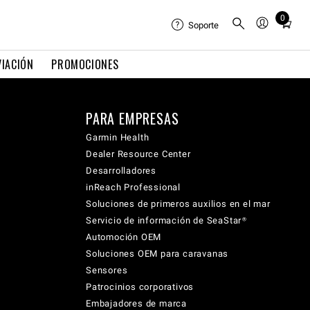
0
Total
Soporte
items
in
VIACIÓN
PROMOCIONES
cart:
0
PARA EMPRESAS
Garmin Health
Dealer Resource Center
Desarrolladores
inReach Professional
Soluciones de primeros auxilios en el mar
Servicio de información de SeaStar®
Automoción OEM
Soluciones OEM para caravanas
Sensores
Patrocinios corporativos
Embajadores de marca