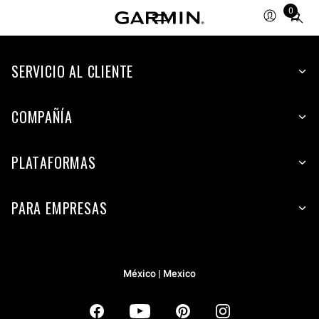
0
Total
items
in
SERVICIO AL CLIENTE
cart:
0
COMPAÑÍA
PLATAFORMAS
PARA EMPRESAS
México | Mexico