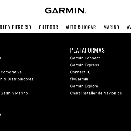
RTE Y EJERCICIO
OUTDOOR
AUTO & HOGAR
MARINO
A
PLATAFORMAS
s
Garmin Connect
Garmin Express
 corporativa
Connect IQ
n & Distribuidores
flyGarmin
Garmin Explore
s Garmin Marino
Chart Installer de Navionics
a