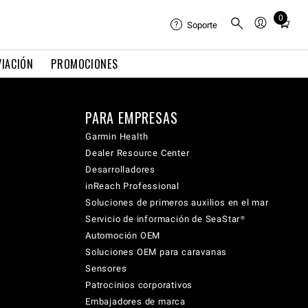
0
Total
Soporte
items
in
VIACIÓN
PROMOCIONES
cart:
0
PARA EMPRESAS
Garmin Health
Dealer Resource Center
Desarrolladores
inReach Professional
Soluciones de primeros auxilios en el mar
Servicio de información de SeaStar®
Automoción OEM
Soluciones OEM para caravanas
Sensores
Patrocinios corporativos
Embajadores de marca