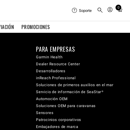
0
Total
Soporte
items
in
VIACIÓN
PROMOCIONES
cart:
0
PARA EMPRESAS
Garmin Health
Dealer Resource Center
Desarrolladores
inReach Professional
Soluciones de primeros auxilios en el mar
Servicio de información de SeaStar®
Automoción OEM
Soluciones OEM para caravanas
Sensores
Patrocinios corporativos
Embajadores de marca