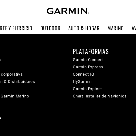
RTE Y EJERCICIO
OUTDOOR
AUTO & HOGAR
MARINO
A
PLATAFORMAS
s
Garmin Connect
Garmin Express
 corporativa
Connect IQ
n & Distribuidores
flyGarmin
Garmin Explore
s Garmin Marino
Chart Installer de Navionics
a