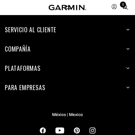
0
Total
items
in
cart:
SERVICIO AL CLIENTE
0
COMPAÑÍA
PLATAFORMAS
PARA EMPRESAS
México | Mexico