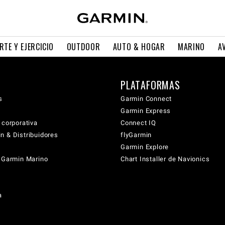
RTE Y EJERCICIO
OUTDOOR
AUTO & HOGAR
MARINO
A
PLATAFORMAS
s
Garmin Connect
Garmin Express
 corporativa
Connect IQ
n & Distribuidores
flyGarmin
Garmin Explore
s Garmin Marino
Chart Installer de Navionics
a