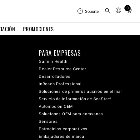
0
Total
Soporte
items
in
VIACIÓN
PROMOCIONES
cart:
0
PARA EMPRESAS
Garmin Health
Dealer Resource Center
Desarrolladores
inReach Professional
Soluciones de primeros auxilios en el mar
Servicio de información de SeaStar®
Automoción OEM
Soluciones OEM para caravanas
Sensores
Patrocinios corporativos
Embajadores de marca