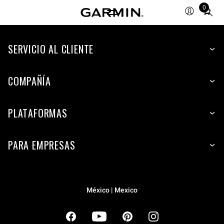
0
Total
items
in
cart:
SERVICIO AL CLIENTE
0
COMPAÑÍA
PLATAFORMAS
PARA EMPRESAS
México | Mexico