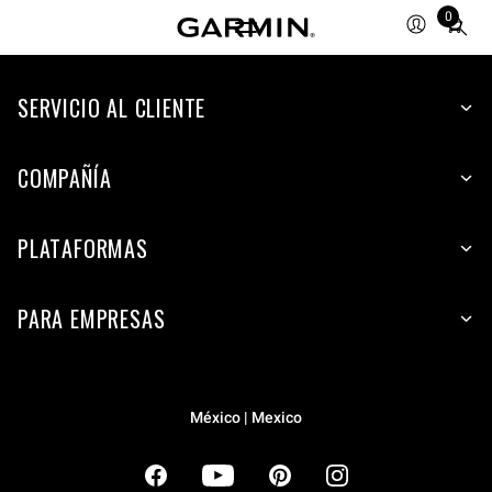
0
Total
items
in
cart:
SERVICIO AL CLIENTE
0
COMPAÑÍA
PLATAFORMAS
PARA EMPRESAS
México | Mexico