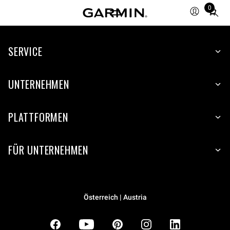
0
Total
items
in
SERVICE
cart:
0
UNTERNEHMEN
PLATTFORMEN
FÜR UNTERNEHMEN
Österreich | Austria